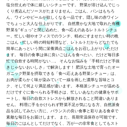
塩分控えめで体に嬉しいシチューです。 野菜が溶け込んでじっ
くり煮込んだソースがたまりません。ごはん、パンはもちろ
ん、ワインやビールが欲しくなる一品です。隠し味の赤ワイン
でちょっと大人な仕上がりです。 自然豊かな大地で取れた有機
野菜を"ギュっ"と閉じ込めた、食べ応えのあるレトルトシチュ
ー。忙しい朝やオフィスでのランチ、軽めにすませたい時の晩
ごはん・忙しい時の時短料理など、レトルトだからどなたでも
簡単にあっという間に栄養満点ごはんをお召し上がりいただけ
ます。 毎日の食事は体に良いごはんを食べたい、だけど毎日多
忙で自炊する時間がない…。 そんなお悩みを「手軽だけど手抜
きじゃないおいしさ」で解決します！ 肥沃な土地で育ったオー
ガニック野菜を摂取できる「食べ応えある野菜シチュー」は、
お肉が柔らかく味が染みていて一線を画した濃厚な旨味とコ
ク、そして何より満足感が違います。 本格派シチューが温める
だけですぐに食べられる手軽さは、忙しいあなたの健康をサポ
ートし、毎日の自炊ストレスから解放されること間違いありま
せん。 料理に手をかけられず野菜不足が気になる方、自然派食
品を試してみたい方に、バランスの良い食事と彩りある食卓で
素敵な毎日をお届けします。 また、長期常温保存が可能です。
毎日のごはんとしてだけでなく、万が一の非常食としてもスト