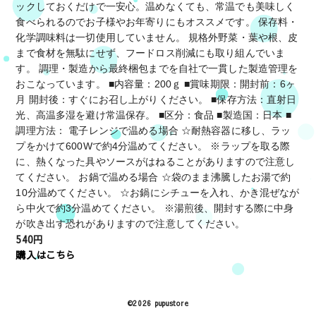
ックしておくだけで一安心。温めなくても、常温でも美味しく
食べられるのでお子様やお年寄りにもオススメです。 保存料・
化学調味料は一切使用していません。 規格外野菜・葉や根、皮
まで食材を無駄にせず、フードロス削減にも取り組んでいま
す。 調理・製造から最終梱包までを自社で一貫した製造管理を
おこなっています。 ■内容量：200ｇ ■賞味期限：開封前：6ヶ
月 開封後：すぐにお召し上がりください。 ■保存方法：直射日
光、高温多湿を避け常温保存。 ■区分：食品 ■製造国：日本 ■
調理方法： 電子レンジで温める場合 ☆耐熱容器に移し、ラッ
プをかけて600Wで約4分温めてください。 ※ラップを取る際
に、熱くなった具やソースがはねることがありますので注意し
てください。 お鍋で温める場合 ☆袋のまま沸騰したお湯で約
10分温めてください。 ☆お鍋にシチューを入れ、かき混ぜなが
ら中火で約3分温めてください。 ※湯煎後、開封する際に中身
が吹き出す恐れがありますので注意してください。
540円
購入はこちら
©2026 pupustore